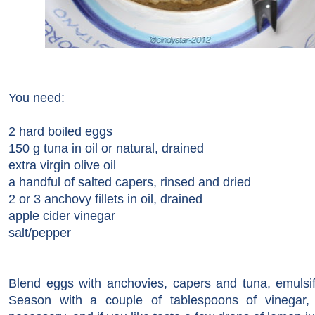
You need:
2 hard boiled eggs
150 g
tuna in oil
or
natural,
drained
extra virgin olive oil
a handful of
salted capers
, rinsed
and
dried
2 or 3
anchovy fillets in oil,
drained
apple cider vinegar
salt/pepper
Blend
eggs with
anchovies
, capers
and tuna
,
emulsi
Season with
a couple of tablespoons
of vinegar,