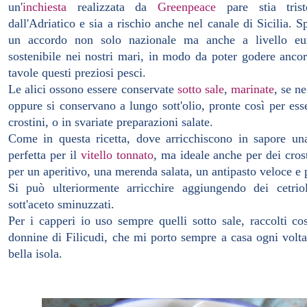
un'
inchiesta
realizzata da
Greenpeace
pare stia tris
dall'Adriatico e sia a rischio anche nel canale di Sicilia. S
un accordo non solo nazionale ma anche a livello eu
sostenibile nei nostri mari, in modo da poter godere ancor
tavole questi preziosi pesci.
Le alici ossono essere conservate
sotto sale
,
marinate
, se n
oppure si conservano a lungo sott'olio, pronte così per esse
crostini, o in svariate preparazioni salate.
Come in questa ricetta, dove arricchiscono in sapore una
perfetta per il
vitello tonnato
, ma ideale anche per dei cros
per un aperitivo, una merenda salata, un antipasto veloce e
Si può ulteriormente arricchire aggiungendo dei cetriol
sott'aceto sminuzzati.
Per i capperi io uso sempre quelli sotto sale, raccolti co
donnine di Filicudi, che mi porto sempre a casa ogni volta
bella isola.