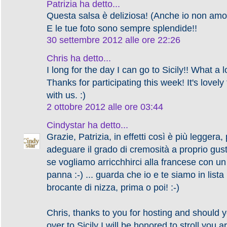
Patrizia
ha detto...
Questa salsa è deliziosa! (Anche io non am
E le tue foto sono sempre splendide!!
30 settembre 2012 alle ore 22:26
Chris
ha detto...
I long for the day I can go to Sicily!! What a l
Thanks for participating this week! It's lovel
with us. :)
2 ottobre 2012 alle ore 03:44
Cindystar
ha detto...
Grazie, Patrizia, in effetti così è più leggera,
adeguare il grado di cremosità a proprio gus
se vogliamo arricchhirci alla francese con un
panna :-) ... guarda che io e te siamo in lista
brocante di nizza, prima o poi! :-)
Chris, thanks to you for hosting and should
over to Sicily I will be honored to stroll you a