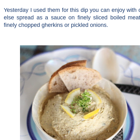
Yesterday I used them for this dip you can enjoy with cr
else spread as a sauce on finely sliced boiled mea
finely
chopped
gherkins
or
pickled onions
.