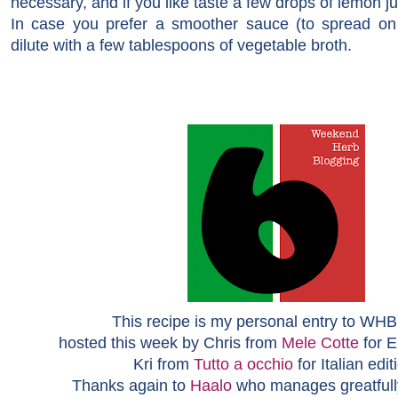
necessary,
and if you like taste
a few drops of
lemon ju
In case you prefer a
smoother
sauce
(to spread on 
dilute with
a few tablespoons of
vegetable broth.
This recipe is my personal entry to WHB
hosted this week by Chris from
Mele Cotte
for E
Kri from
Tutto a occhio
for Italian edit
Thanks again to
Haalo
who manages greatfully