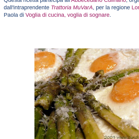
Questa ricetta partecipa all'
Abbecedario Culinario
, org
dall'intraprendente
Trattoria MuVarA
, per la regione
Lo
Paola di
Voglia di cucina, voglia di sognare
.