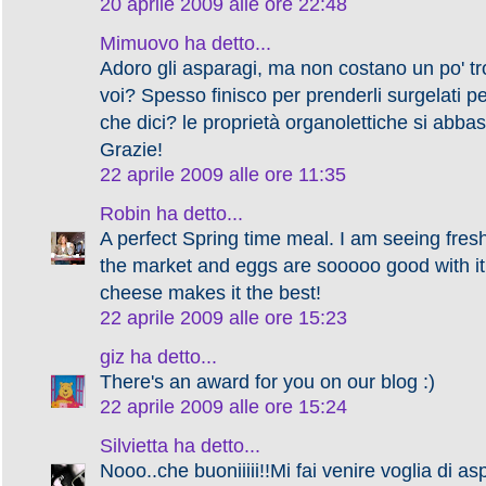
20 aprile 2009 alle ore 22:48
Mimuovo
ha detto...
Adoro gli asparagi, ma non costano un po' t
voi? Spesso finisco per prenderli surgelati pe
che dici? le proprietà organolettiche si abba
Grazie!
22 aprile 2009 alle ore 11:35
Robin
ha detto...
A perfect Spring time meal. I am seeing fres
the market and eggs are sooooo good with it
cheese makes it the best!
22 aprile 2009 alle ore 15:23
giz
ha detto...
There's an award for you on our blog :)
22 aprile 2009 alle ore 15:24
Silvietta
ha detto...
Nooo..che buoniiiii!!Mi fai venire voglia di as