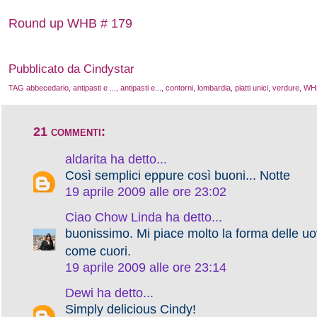
Round up WHB # 179
Pubblicato da Cindystar
TAG
abbecedario
,
antipasti e ...
,
antipasti e...
,
contorni
,
lombardia
,
piatti unici
,
verdure
,
WH
21 commenti:
aldarita
ha detto...
Così semplici eppure così buoni... Notte
19 aprile 2009 alle ore 23:02
Ciao Chow Linda
ha detto...
buonissimo. Mi piace molto la forma delle 
come cuori.
19 aprile 2009 alle ore 23:14
Dewi
ha detto...
Simply delicious Cindy!