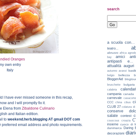
search
a scuola con...
a
teatro...
abruzzo
africa
agrodo
amici
ant
bay
ndied Oranges
antipasti e...
my own entry
attualità
auguri
Italy
basil
autunno
avanzi
bellezza
b
belgio
BloggerAid
blogtou
bulgaria
bruschette
calenda
calabria
campania
canada
d I have ever missed someone in this recap,
carnevale
casacorte
c
CCC
ow and I will promptly fix it.
china
cibus
CLUB 27
colatura di 
be Elena from
Zibaldone Culinario
conserve dolc
lish and Italian edition.
salate
c
contest
il to
weekend.herb.blogging AT gmail DOT com
C
couscous
croazia
insieme
r preferred email address and photo requirements.
cuoco di f
Daring 
danimarca
diar
decorazioni