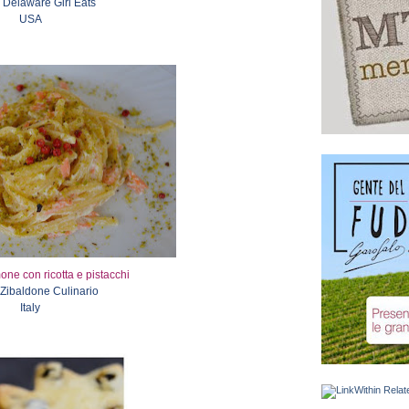
 Delaware Girl Eats
USA
one con ricotta e pistacchi
 Zibaldone Culinario
Italy