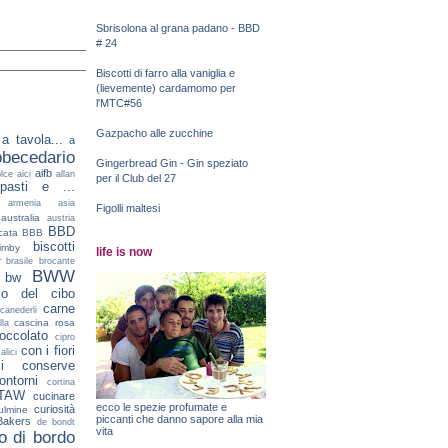
Sbrisolona al grana padano - BBD
# 24
Biscotti di farro alla vaniglia e
(lievemente) cardamomo per
l'MTC#56
Gazpacho alle zucchine
a tavola...
a
bbecedario
Gingerbread Gin - Gin speziato
aifb
lce
aici
allan
per il Club del 27
ipasti e ...
armenia
asia
Figolli maltesi
australia
austria
BBD
icata
BBB
biscotti
imby
life is now
r
brasile
brocante
BWW
bw
rio del cibo
carne
canederli
cascina rosa
lla
ioccolato
cipro
con i fiori
alici
i
conserve
ontorni
cortina
TAW
cucinare
ecco le spezie profumate e
curiosità
ulmine
piccanti che danno sapore alla mia
Bakers
de bondt
vita
io di bordo