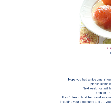
Ca
Hope you had a nice time, shoul
please let me kn
Next week host will 
both for Eng
If you'd like to host then send an ema
including your blog name and url, you