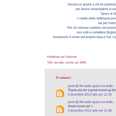
Ancora un grazie a chi ha partecip
per favore rimandatemi la ma
Spero di r
l' ospite della settimana p
sia per l'edi
Per chi volesse ospitare nel propr
non esiti a contattere Brigi
includendo il nome del proprio blog e l'url, il 
Pubblicato da Cindystar
TAG
raccolte
,
rounds up
,
WHB
9 commenti:
janet @ the taste space
ha detto...
Thank you for a great round-up thi
3 dicembre 2012 alle ore 12:30
janet @ the taste space
ha detto...
Great round-up! :)
3 dicembre 2012 alle ore 12:36