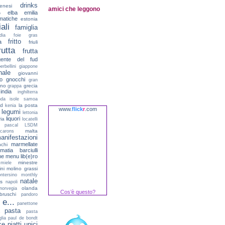
drinks
enesi
amici che leggono
elba
emilia
o
matiche
estonia
ali
famiglia
dia
foie gras
fritto
a
friuli
rutta
frutta
gente del fud
erbellini
giappone
nale
giovanni
o
gnocchi
gran
ano
grecia
grappa
india
inghilterra
nda
isole samoa
ld
la posta
kenia
www.
flick
r
.com
legumi
lettonia
liquori
ria
locatelli
e pascal
LSDM
malta
carons
anifestazioni
marmellate
chi
matia barciulli
e
menu lib(e)ro
minestre
miele
ni
molino grassi
ntersino
monthly
natale
ns
napoli
olanda
norvegia
Cos’è questo?
bruschi
pandoro
 e...
panettone
pasta
pasta
lia
paul de bondt
ce
piatti unici