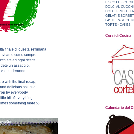
BISCOTTI - COOK
DOLCI AL CUCCH
DOLCI FRITTI - 
GELATI E SORBET
PASTE-PASTICCI
TORTE - CAKES
Corsi di Cucina
lta finale di questa settimana,
 invitante come sempre.
cchiata ad ogni ricetta
ndete un assaggio,
 vi deluderanno!
e with the final recap,
 and delicious as usual.
rop by everybody
ittle bit of everything ...
times something more :-).
Calendario del Ci