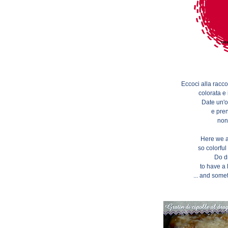
Eccoci alla racco
colorata e
Date un'o
e pre
non
Here we ar
so colorful
Do d
to have a l
... and some