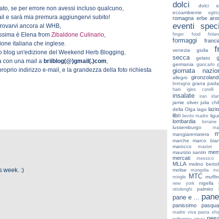
dolci
dolci s
ato, se per errore non avessi incluso qualcuno,
ecoambiente
egitt
il e sarà mia premura aggiungervi subito!
romagna
erbe aro
eventi speci
itrovarvi ancora al WHB,
rossima è Elena from
Zibaldone Culinario
,
finger food
finlan
formaggi
franci
zione italiana che inglese.
f
venezia giulia
io blog un'edizione del Weekend Herb Blogging,
secca
gelato
da con una mail a
briiblog(@)gmail(.)com
,
germania
giancarlo p
proprio indirizzo e-mail, e la grandezza della foto richiesta
giornata nazio
gironzoland
allegro
grana pad
bretagna
haiti
igles corelli
insalate
iran
irla
jamie oliver
julia chi
lazio
della Olga
lago
libri
ligu
lievito madre
lombardia
lorrain
lussemburgo
ma
m
mangiarematera
marche
marco bian
marocco
master
mem
maurizio santin
mercati
messico
MLLA
molino bertoli
s week. :)
molise
mongolia
mo
MTC
muffi
mingle
nigella
new york
palmiro 
ottolenghi
pane
pane e ...
panissimo
pasqua
madre viva
pasta sfog
pes