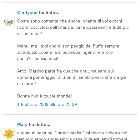
Cindystar
ha detto...
Come sono contenta che anche in tante di voi evochi
ricordi coccolosi dell'infanzia...ci fa quasi sentire tutte più
vicine, o no?
Manu, ma i tuoi gnomi son peggio del Puffo sempre
arrabbiato...come la si potrebbe ingentilire alloro
gusto?...pensiamoci!
Anto, Martino parte fra qualche ora...ma sarà qui
domani pomeriggio...!...non mi sembra vero che sia già
di ritorno!
Bonne nuit à tout le monde!
1 febbraio 2009 alle ore 23:39
Mary
ha detto...
questa minestrina, " stracciatella " mi riporta indietro nel
tempo quando andavamo a casa di questi amici romani