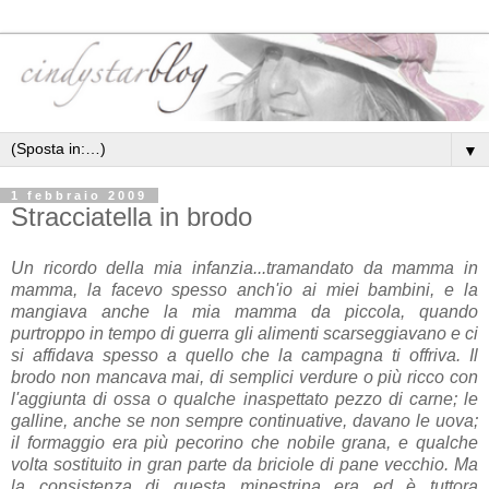
▼
1 febbraio 2009
Stracciatella in brodo
Un ricordo della mia infanzia...tramandato da mamma in
mamma, la facevo spesso anch'io ai miei bambini, e la
mangiava anche la mia mamma da piccola, quando
purtroppo in tempo di guerra gli alimenti scarseggiavano e ci
si affidava spesso a quello che la campagna ti offriva. Il
brodo non mancava mai, di semplici verdure o più ricco con
l'aggiunta di ossa o qualche inaspettato pezzo di carne; le
galline, anche se non sempre continuative, davano le uova;
il formaggio era più pecorino che nobile grana, e qualche
volta sostituito in gran parte da briciole di pane vecchio.
Ma
la consistenza di questa minestrina era ed è tuttora